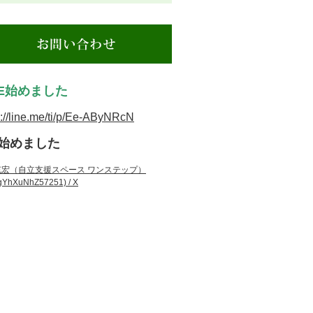
NE始めました
s://line.me/ti/p/Ee-AByNRcN
も始めました
充宏（自立支援スペース ワンステップ）
YhXuNhZ57251) / X