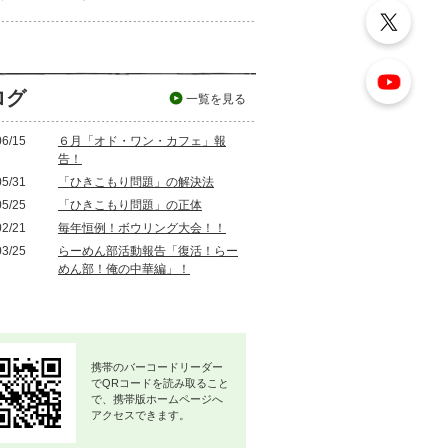
ログ
一覧を見る
06/15
６月「オド・ワン・カフェ」報
告！
05/31
「ひきこもり問題」の解決法
05/25
「ひきこもり問題」の正体
02/21
毎年恒例！ボウリング大会！！
03/25
らーめん部活動報告「復活！らー
めん部！俺の中華編」！
携帯のバーコードリーダー
でQRコードを読み取ること
で、携帯版ホームページへ
アクセスできます。