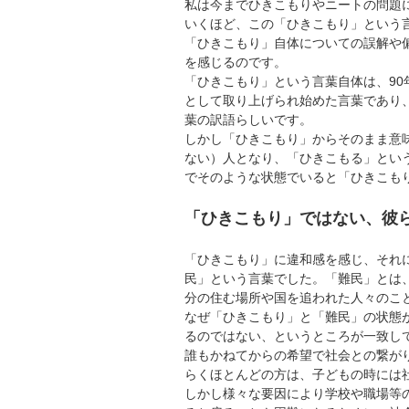
私は今までひきこもりやニートの問題
いくほど、この「ひきこもり」という
「ひきこもり」自体についての誤解や
を感じるのです。
「ひきこもり」という言葉自体は、9
として取り上げられ始めた言葉であり
葉の訳語らしいです。
しかし「ひきこもり」からそのまま意
ない）人となり、「ひきこもる」とい
でそのような状態でいると「ひきこも
「ひきこもり」ではない、彼
「ひきこもり」に違和感を感じ、それ
民」という言葉でした。「難民」とは
分の住む場所や国を追われた人々のこ
なぜ「ひきこもり」と「難民」の状態
るのではない、というところが一致し
誰もかねてからの希望で社会との繋が
らくほとんどの方は、子どもの時には
しかし様々な要因により学校や職場等