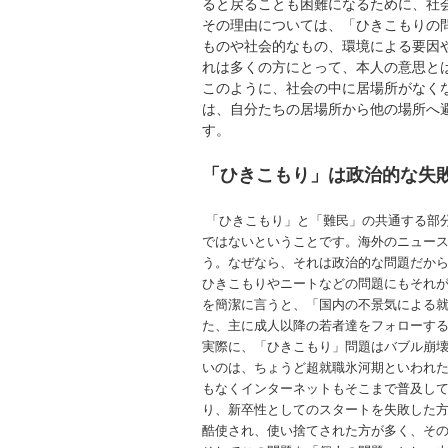
ると戻ることも困難になるために、社
その理由については、「ひきこもりの
ものや社会的なもの、環境による要因
れは多くの方にとって、本人の意思と
このように、社会の中に居場所がなく
は、自分たちの居場所から他の場所へ
す。
「ひきこもり」は政治的な失
「ひきこもり」と「難民」の共通する部
ではないということです。海外のニュー
う。なぜなら、それは政治的な問題だか
ひきこもりやニートなどの問題にもそれ
を簡潔に言うと、「国内の不景気による
た、主に成人以降の若者達をフォローす
実際に、「ひきこもり」問題はバブル崩壊
いのは、ちょうど超就職氷河期といわれ
もなくインターネットもそこまで普及し
り、新卒性としてのスタートを失敗した
酷使され、使い捨てされた方が多く、そ