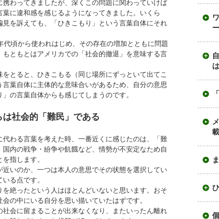
に携わってきましたが、深くこの問題に関わっていけば
言葉に違和感を感じるようになってきました。いくら
偏見を訴えても、「ひきこもり」という言葉自体にそれ
ー
0年代頃から使われはじめ、その存在の増加とともに問題
、もともとはアメリカでの「社会的撤退」を意味する言
展
開
味をとると、ひきこもる（同じ場所にずっといて出てこ
う言葉自体に主体的な意味合いがあるため、自分の意思
り」の言葉自体からも感じてしまうのです。
らは社会的「難民」である
に代わる言葉を考えた時、一番近くに感じたのは、「難
、国内の戦争・紛争や飢餓など、情勢が不安定なため自
とを指します。
が近いのか、一つは本人の意思でその状態を選択してい
ている点です。
りを絶ったという人はほとんどいないと思います。おそ
展
社会の中にいる自分を思い描いていたはずです。
開
の社会に留まることが出来なくなり、またいったん離れ