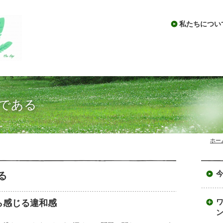
私たちについ
である
ホー
る
ら感じる違和感
展
開