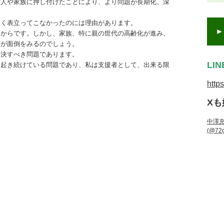
本人や家族に押し付けたことにより、より問題が長期化、深
きく表立ってこなかったのには理由があります。
たからです。しかし、家族、特に親の世代の高齢化が進み、
誰が面倒をみるのでしょう。
解決すべき問題であります。
LI
も起き続けている問題であり、私は支援者として、出来る限
。
http
X
中澤
(@72g