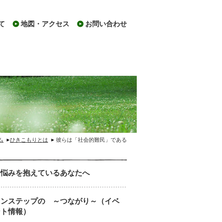
て
地図・アクセス
お問い合わせ
ム
ひきこもりとは
彼らは「社会的難民」である
今悩みを抱えているあなたへ
ワンステップの ～つながり～（イベ
ント情報）