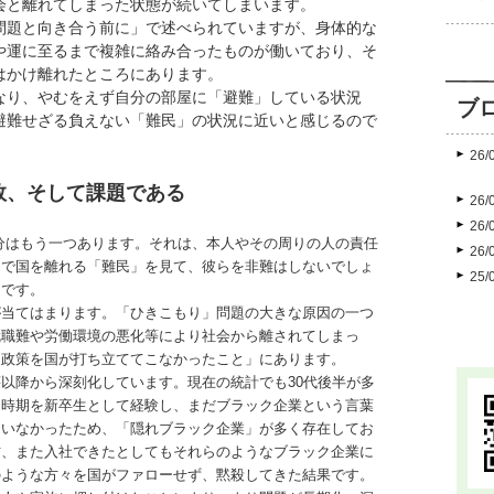
会と離れてしまった状態が続いてしまいます。
問題と向き合う前に」で述べられていますが、身体的な
や運に至るまで複雑に絡み合ったものが働いており、そ
はかけ離れたところにあります。
なり、やむをえず自分の部屋に「避難」している状況
ブ
避難せざる負えない「難民」の状況に近いと感じるので
26/
敗、そして課題である
26/
26/
分はもう一つあります。それは、本人やその周りの人の責任
26/
スで国を離れる「難民」を見て、彼らを非難はしないでしょ
25/
らです。
が当てはまります。「ひきこもり」問題の大きな原因の一つ
就職難や労働環境の悪化等により社会から離されてしまっ
る政策を国が打ち立ててこなかったこと」にあります。
以降から深刻化しています。現在の統計でも30代後半が多
た時期を新卒生として経験し、まだブラック企業という言葉
ていなかったため、「隠れブラック企業」が多く存在してお
方、また入社できたとしてもそれらのようなブラック企業に
のような方々を国がファローせず、黙殺してきた結果です。